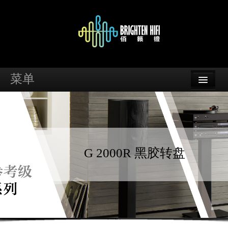
菜单
首页
品牌
资讯
G 2000R 黑胶转盘
案例
支持
经销商查询