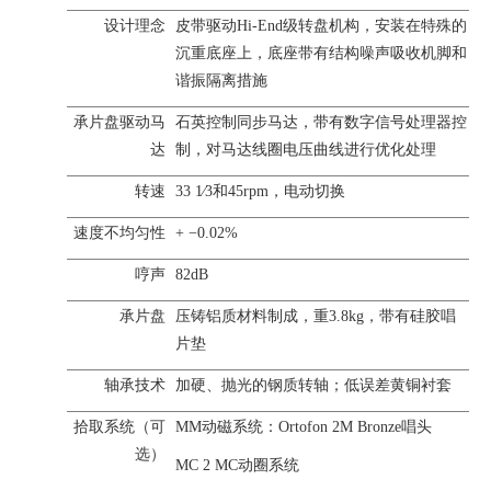
设计理念
皮带驱动
Hi-End
级转盘机构，安装在特殊的
沉重底座上，底座带有结构噪声吸收机脚和
谐振隔离措施
承片盘驱动马
石英控制同步马达，带有数字信号处理器控
达
制，对马达线圈电压曲线进行优化处理
转速
33 1⁄3和45rpm，电动切换
速度不均匀性
+ −0.02%
哼声
82dB
承片盘
压铸铝质材料制成，重3.8kg，带有硅胶唱
片垫
轴承技术
加硬、抛光的钢质转轴；低误差黄铜衬套
拾取系统（可
MM动磁系统：Ortofon 2M Bronze唱头
选）
MC 2 MC动圈系统