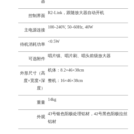
器
R2-Link，跟随放大器自动开机
控制界面
100–240V, 50–60Hz, 40W
主电源连接
<0.5W
待机消耗功率
唱片镇、唱片刷、唱头前级放大器
可选附件
机体：8.2×46×38cm
外形尺寸（高
度
×宽度×深
整机：16×46×38cm
度）
14kg
重量
43
号银色阳极处理铝材，
号黑色阳极拉丝
42
外观
铝材