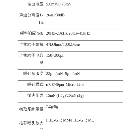
输出电压
5.0mV/0.75mV
声道分离度
1k
26dB/
30dB
Hz
频率响应
20Hz–29kHz/20Hz–45kHz
-3dB
连接端子阻抗
47kOhms/100kOhms
连接端子电容
150–300pF
量
唱针顺服度
22µm/mN 9µm/mN
唱针模式
r/R 8/40µm
Micro Line
循迹压力
15mN (1.5g)/20mN (2g)
7.2g/8
g
拾取系统重量
PHE-G R MM/PHE-G R MC
推荐唱头放大