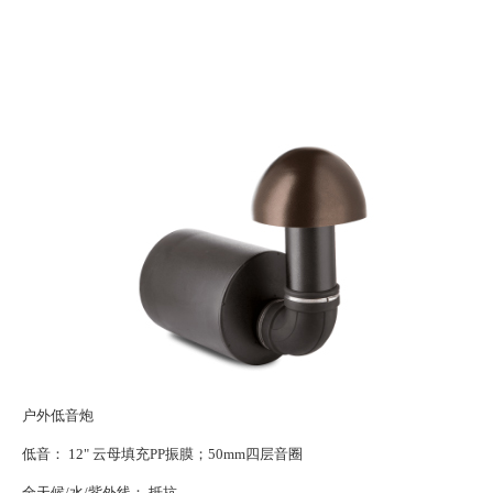
关于我
户外低音炮
低音： 12" 云母填充PP振膜；50mm四层音圈
全天候/水/紫外线： 抵抗