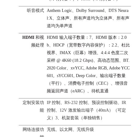
听音模式
Anthem Logic、Dolby Surround、DTS Neura
l:X、立体声、所有声道均为立体声、所有声
道均为单声道
HDMI
和
视
HDMI 输入端子数量：7、
HDMI 版本：2.0
频处理
b
、
HDCP（宽带数字内容保护）：2.2、
杜比
视界、
IMAX（巨幕）增强
、
4:4:4 色度二次
采样 @ 4K60 (18.2 Gbps)、
高动态范围、
BT.
2020 Color、
xvYCC, Adobe RGB, Adobe YCC
601, sYCC601, Deep Color、
输出端子数量
（平行）、
消费电子控制（CEC）、
增强音
频返回声道（eARC）、
待机直通
定制安装功
IP 控制、
RS-232 控制、
预设控制驱动、
IR
能
控制、
12V 激发输出端子（40mA）（可定
义）3、
机架套装（单独销售）
网络连接功
无线、以太网、无线升级