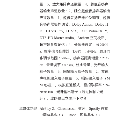
量：5
、
放大矩阵声道数量：4、
超低音扬声
器输出声道数量：2、
独立超低音扬声器输出
声道数量：1、
超低音扬声器相位调节、
超低
音扬声器极性调节、
Dolby Atmos、
Dolby H
D、
DTS:X Pro、
DTS:X、
DTS Virtual:X ™、
DTS-HD Master Audio、
Anthem 空间校正、
扬声器参数记忆：4、
分频器设定：
40-200 H
数字信号处理器（DSP）：
唇形同
z、
多核心、
步调节范围：
、
扬声器距离增量：
500ms
2" / 5
音量调节：
杜比音量、
光纤输入
cm、
0.5 dB、
端子数量：3、
同轴输入端子数量：2、
立体
声模拟输入端子数量：5、
唱头输入端子（M
M 动磁）、
模拟直通模式、
模拟取样率：
24-
光纤输出端子（通过同轴 / 光
bit/ 96 kHz、
纤）、
线路输出立体声下混音
流媒体功能
AirPlay 2、Chromecast、蓝牙、Spotify 连接
（即将具备！）、Roon（即将具备！）