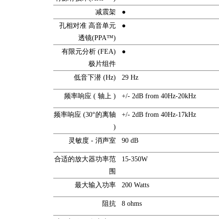
减震架
●
孔相对准 高音单元
●
透镜(PPA™)
有限元分析 (FEA)
●
极片组件
低音下潜 (Hz)
29 Hz
频率响应 ( 轴上 )
+/- 2dB from 40Hz-20kHz
频率响应 (30°的离轴
+/- 2dB from 40Hz-17kHz
)
灵敏度 - 消声室
90 dB
合适的放大器功率范
15-350W
围
最大输入功率
200 Watts
阻抗
8 ohms